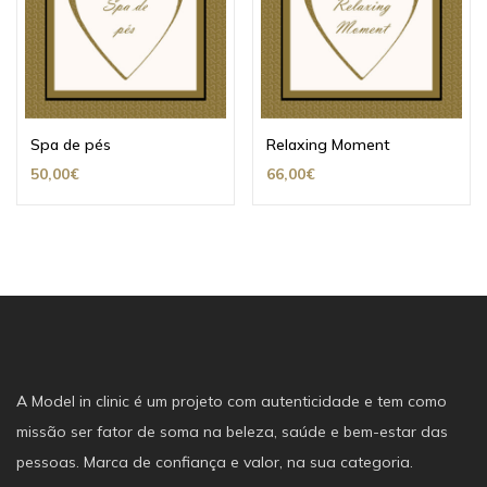
Spa de pés
Relaxing Moment
50,00
€
66,00
€
A Model in clinic é um projeto com autenticidade e tem como
missão ser fator de soma na beleza, saúde e bem-estar das
pessoas. Marca de confiança e valor, na sua categoria.