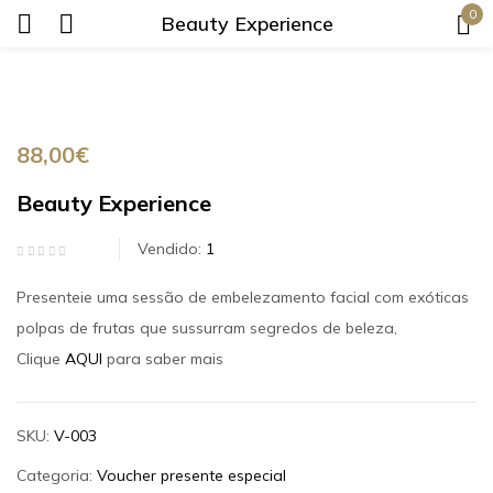
0
Beauty Experience
Login
88,00
€
Beauty Experience
Vendido:
1
Lembrar-me
Senha perdida?
Presenteie uma sessão de embelezamento facial com exóticas
Login
polpas de frutas que sussurram segredos de beleza,
Clique
AQUI
para saber mais
Criar uma conta
SKU:
V-003
Categoria:
Voucher presente especial