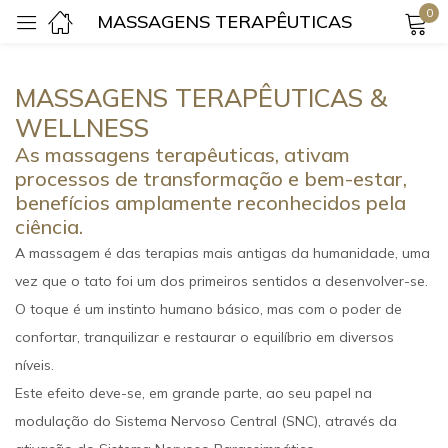
0
MASSAGENS TERAPÊUTICAS
Login
MASSAGENS TERAPÊUTICAS &
WELLNESS
As massagens terapêuticas, ativam
processos de transformação e bem-estar,
benefícios amplamente reconhecidos pela
ciência.
Lembrar-me
Senha perdida?
A massagem é das terapias mais antigas da humanidade, uma
vez que o tato foi um dos primeiros sentidos a desenvolver-se.
Login
O toque é um instinto humano básico, mas com o poder de
confortar, tranquilizar e restaurar o equilíbrio em diversos
Criar uma conta
níveis.
Este efeito deve-se, em grande parte, ao seu papel na
modulação do Sistema Nervoso Central (SNC), através da