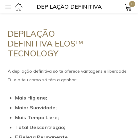
0
DEPILAÇÃO DEFINITIVA
Login
DEPILAÇÃO
DEFINITIVA ELOS™
TECNOLOGY
A depilação definitiva só te oferece vantagens e liberdade.
Lembrar-me
Senha perdida?
Tu e o teu corpo só têm a ganhar:
Login
Mais
Higiene;
Maior Suavidade;
Criar uma conta
Mais Tempo Livre;
Total
Descontração;
E Beleza Permanente.