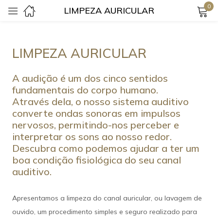
0
LIMPEZA AURICULAR
Login
LIMPEZA AURICULAR
A audição é um dos cinco sentidos
fundamentais do corpo humano.
Através dela, o nosso sistema auditivo
converte ondas sonoras em impulsos
Lembrar-me
Senha perdida?
nervosos, permitindo-nos perceber e
interpretar os sons ao nosso redor.
Login
Descubra como podemos ajudar a ter um
boa condição fisiológica do seu canal
auditivo.
Criar uma conta
Apresentamos a limpeza do canal auricular, ou lavagem de
ouvido, um procedimento simples e seguro realizado para