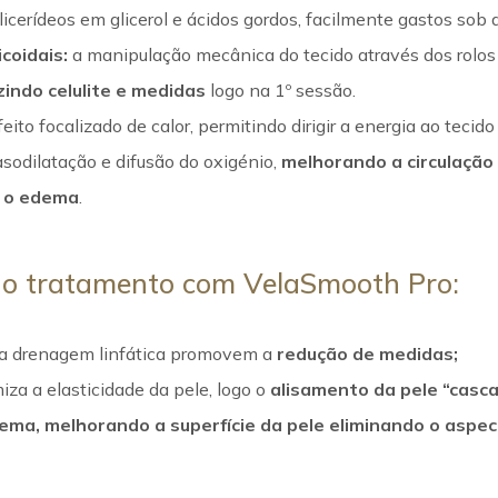
glicerídeos em glicerol e ácidos gordos, facilmente gastos sob 
coidais:
a manipulação mecânica do tecido através dos rolos 
zindo celulite e medidas
logo na 1º sessão.
eito focalizado de calor, permitindo dirigir a energia ao tecid
sodilatação e difusão do oxigénio,
melhorando a circulação
 o edema
.
 o tratamento com VelaSmooth Pro:
 a drenagem linfática promovem a
redução de medidas;
za a elasticidade da pele, logo o
alisamento da pele “casca
dema,
melhorando a superfície da pele eliminando o aspect