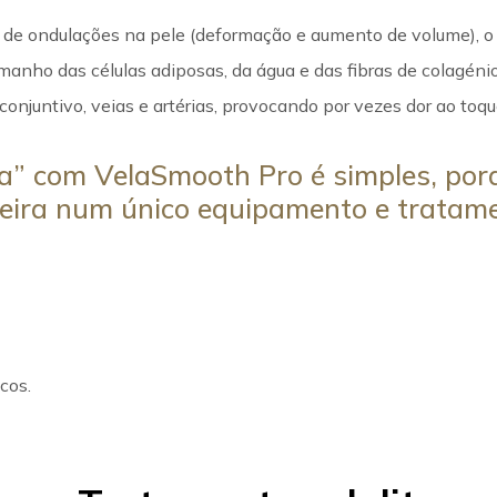
o de ondulações na pele (deformação e aumento de volume), o 
amanho das células adiposas, da água e das fibras de colagénio
njuntivo, veias e artérias, provocando por vezes dor ao toqu
ta” com VelaSmooth Pro é simples, por
neira num único equipamento e tratame
cos.