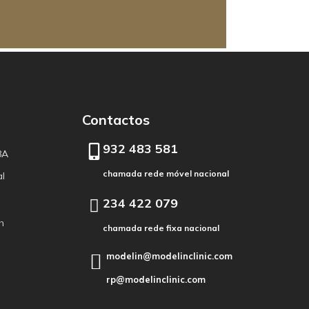
Contactos
932 483 581
8A
chamada rede móvel nacional
al
234 422 079
h
chamada rede fixa nacional
modelin@modelinclinic.com
rp@modelinclinic.com