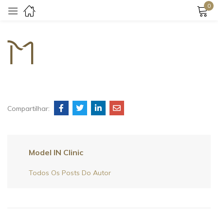
0
Login
Compartilhar:
Lembrar-me
Senha perdida?
Login
Model IN Clinic
Criar uma conta
Todos Os Posts Do Autor