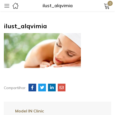
0
ilust_alqvimia
Login
ilust_alqvimia
Lembrar-me
Senha perdida?
Login
Compartilhar:
Criar uma conta
Model IN Clinic