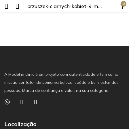
0
brzuszek-ciarnych-kobiet-9-miesic-17753009
Login
Lembrar-me
Senha perdida?
A Model in clinic é um projeto com autenticidade e tem como
missão ser fator de soma na beleza, saúde e bem-estar das
Login
pessoas. Marca de confiança e valor, na sua categoria.
Criar uma conta
Localização