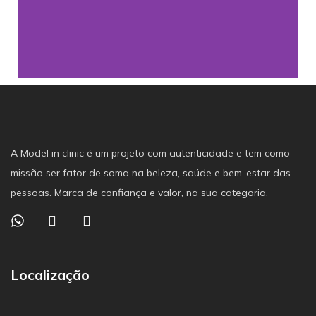
Slide 1 Heading
Lorem ipsum dolor sit amet
A Model in clinic é um projeto com autenticidade e tem como
consectetur adipiscing elit dolor
missão ser fator de soma na beleza, saúde e bem-estar das
pessoas. Marca de confiança e valor, na sua categoria.
Click Here
Localização