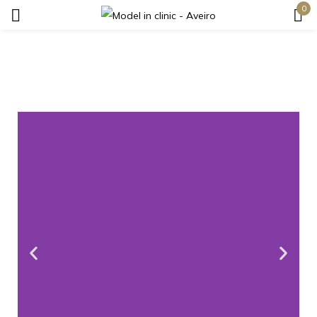
0
Login
Lembrar-me
Senha perdida?
Login
Criar uma conta