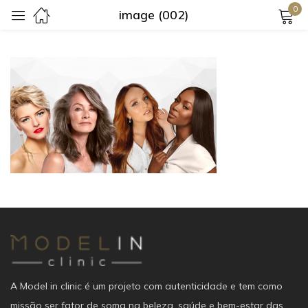
0
image (002)
Login
Lembrar-me
Senha perdida?
Login
Criar uma conta
A Model in clinic é um projeto com autenticidade e tem como
missão ser fator de soma na beleza, saúde e bem-estar das