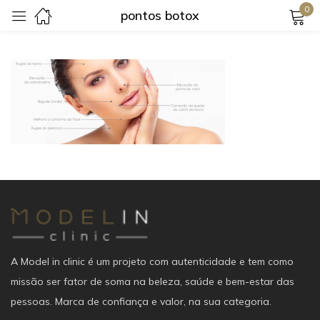
0
pontos botox
Login
Lembrar-me
Senha perdida?
Login
Criar uma conta
A Model in clinic é um projeto com autenticidade e tem como
missão ser fator de soma na beleza, saúde e bem-estar das
pessoas. Marca de confiança e valor, na sua categoria.