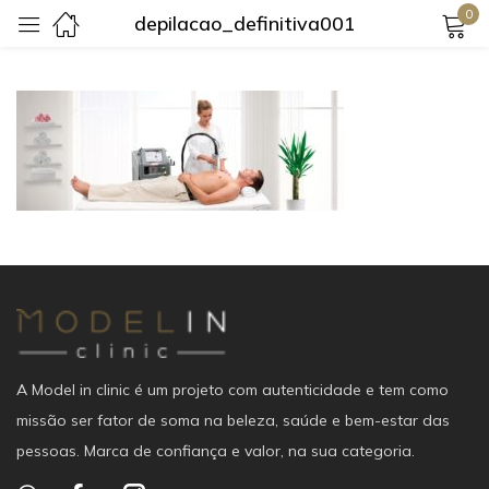
0
depilacao_definitiva001
Login
Lembrar-me
Senha perdida?
Login
Criar uma conta
A Model in clinic é um projeto com autenticidade e tem como
missão ser fator de soma na beleza, saúde e bem-estar das
pessoas. Marca de confiança e valor, na sua categoria.