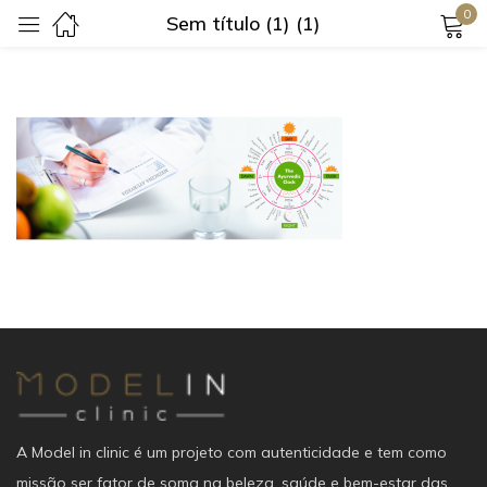
0
Sem título (1) (1)
Login
Lembrar-me
Senha perdida?
Login
Criar uma conta
A Model in clinic é um projeto com autenticidade e tem como
missão ser fator de soma na beleza, saúde e bem-estar das